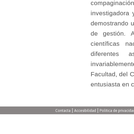
compaginación
investigadora
demostrando u
de gestión. 
científicas n
diferentes 
invariablement
Facultad, del 
entusiasta en 
|
|
Contacta
Accesibilidad
Política de privacida