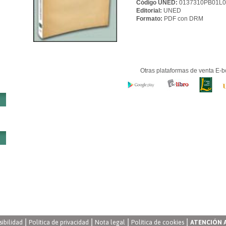
Código UNED:
0137310PB01L0
Editorial:
UNED
Formato:
PDF con DRM
Otras plataformas de venta E-b
|
|
|
|
sibilidad
Política de privacidad
Nota legal
Política de cookies
ATENCIÓN 