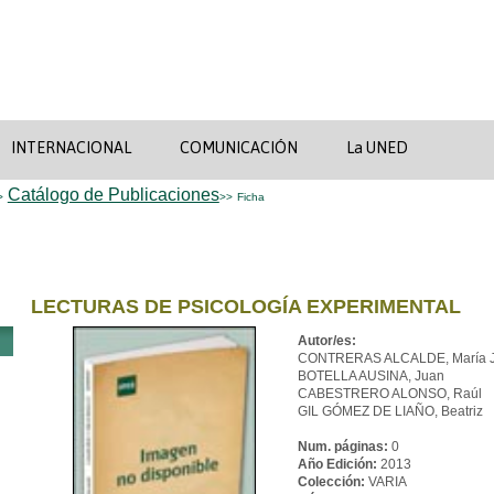
INTERNACIONAL
COMUNICACIÓN
La UNED
Catálogo de Publicaciones
>
>>
Ficha
LECTURAS DE PSICOLOGÍA EXPERIMENTAL
Autor/es:
CONTRERAS ALCALDE, María 
BOTELLA AUSINA, Juan
CABESTRERO ALONSO, Raúl
GIL GÓMEZ DE LIAÑO, Beatriz
Num. páginas:
0
Año Edición:
2013
Colección:
VARIA