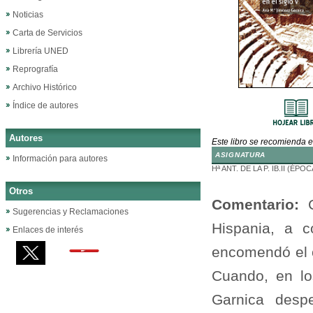
Noticias
Carta de Servicios
Librería UNED
Reprografía
Archivo Histórico
Índice de autores
Autores
Este libro se recomienda e
ASIGNATURA
Información para autores
Hª ANT. DE LA P. IB.II (É
Otros
Comentario:
Sugerencias y Reclamaciones
Hispania, a c
Enlaces de interés
encomendó el or
Cuando, en lo
Garnica desp