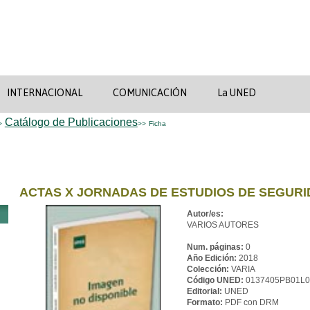
INTERNACIONAL
COMUNICACIÓN
La UNED
Catálogo de Publicaciones
>
>>
Ficha
ACTAS X JORNADAS DE ESTUDIOS DE SEGUR
Autor/es:
VARIOS AUTORES
Num. páginas:
0
Año Edición:
2018
Colección:
VARIA
Código UNED:
0137405PB01L0
Editorial:
UNED
Formato:
PDF con DRM