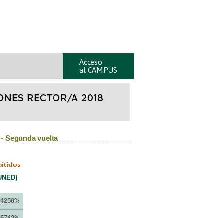
Acceso
al CAMPUS
 - Segunda vuelta
itidos
 UNED)
,4258%
,5742%