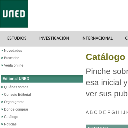
ESTUDIOS
INVESTIGACIÓN
INTERNACIONAL
C
Novedades
Catálogo 
Buscador
Venta online
Pinche sobr
Editorial UNED
esa inicial
Quiénes somos
ver sus pub
Consejo Editorial
Organigrama
Dónde comprar
A
B
C
D
E
F
G
H
I
J
Catálogo
Noticias