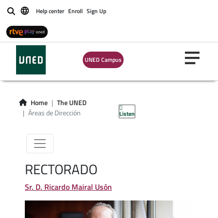
Help center
Enroll
Sign Up
Buscar
Áreas de
UNED Campus
Dirección de la
UNED
Home
The UNED
Áreas de Dirección
Listen
RECTORADO
Sr. D. Ricardo Mairal Usón