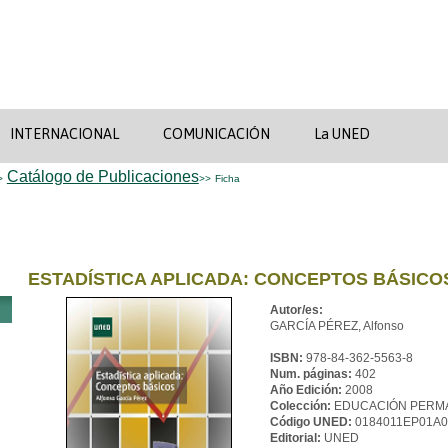
INTERNACIONAL
COMUNICACIÓN
La UNED
Catálogo de Publicaciones
>
>>
Ficha
ESTADÍSTICA APLICADA: CONCEPTOS BÁSICO
Autor/es:
GARCÍA PÉREZ, Alfonso
ISBN:
978-84-362-5563-8
Num. páginas:
402
Año Edición:
2008
Colección:
EDUCACIÓN PERM
Código UNED:
0184011EP01A0
Editorial:
UNED