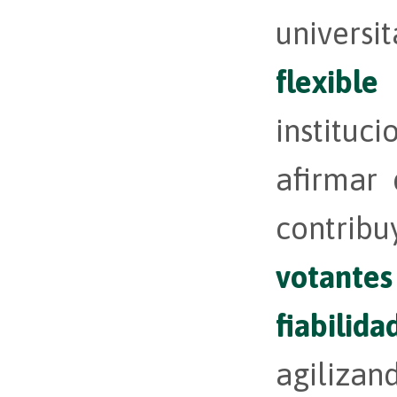
univers
flexibl
institu
afirmar 
contrib
votantes
fiabilid
agilizan