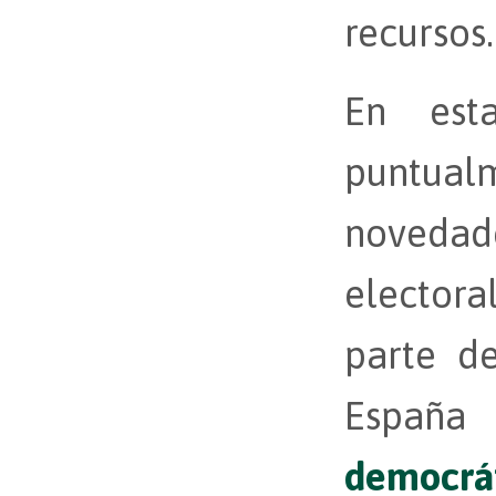
recursos.
En est
puntua
novedad
elector
parte d
España 
democrá