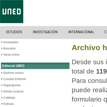
ESTUDIOS
INVESTIGACIÓN
INTERNACIONAL
C
Novedades
Archivo h
Buscador
Venta online
Desde sus i
Editorial UNED
total de
11
Quiénes somos
Para consul
Consejo Editorial
Organigrama
puede reali
Dónde comprar
formulario 
Catálogo
Noticias