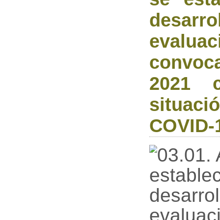
desar
evaluac
convoca
2021 
situaci
COVID-