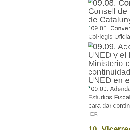
09.08. Conven
Col·legis Ofici
09.09. Adenda
Estudios Fisca
para dar contin
IEF.
10. Vicerr