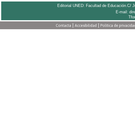
Editorial UNED: Facultad de Educación.C/ Ju
E-mail: di
Tfo
|
|
Contacta
Accesibilidad
Política de privacida