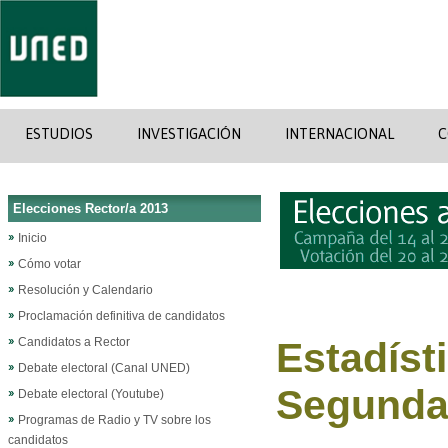
ESTUDIOS
INVESTIGACIÓN
INTERNACIONAL
C
Elecciones Rector/a 2013
Inicio
Cómo votar
Resolución y Calendario
Proclamación definitiva de candidatos
Candidatos a Rector
Estadísti
Debate electoral (Canal UNED)
Segunda
Debate electoral (Youtube)
Programas de Radio y TV sobre los
candidatos