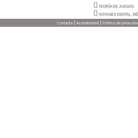
TEORÍA DE JUEGOS
VOYAGES DIGITAL. M
|
|
Contacta
Accesibilidad
Política de privacida