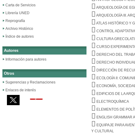
Carta de Servicios
ARQUEOLOGÍA DE EGI
Librería UNED
ARQUEOLOGÍA III. A
Reprografía
ATLAS HISTÓRICO Y 
Archivo Histórico
CONTROL ADAPTATIVO
Índice de autores
CULTURA GRECOLATIN
CURSO EXPERIMENTA
Autores
DERECHO DEL TRABA
Información para autores
DERECHO INDIVIDUA
DIRECCIÓN DE REC
Otros
ECOLOGÍA II: COMUN
Sugerencias y Reclamaciones
ECONOMÍA, SOCIEDA
Enlaces de interés
EDIFICIOS DE LA AR
ELECTROQUÍMICA
ELEMENTOS DE POLÍT
ENGLISH GRAMMAR A
EQUIPAJE PARA AVE
Y CULTURAL